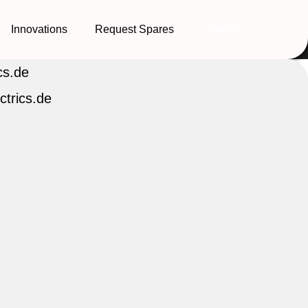
Innovations
Request Spares
Contact
cs.de
trics.de